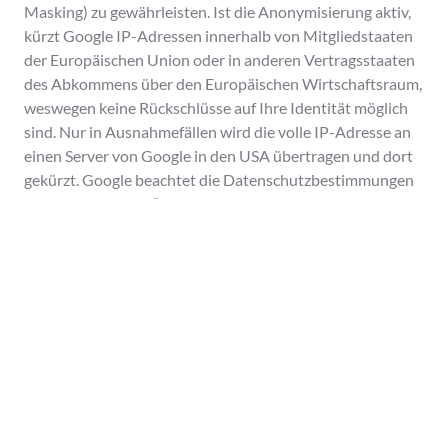
Masking) zu gewährleisten. Ist die Anonymisierung aktiv,
kürzt Google IP-Adressen innerhalb von Mitgliedstaaten
der Europäischen Union oder in anderen Vertragsstaaten
des Abkommens über den Europäischen Wirtschaftsraum,
weswegen keine Rückschlüsse auf Ihre Identität möglich
sind. Nur in Ausnahmefällen wird die volle IP-Adresse an
einen Server von Google in den USA übertragen und dort
gekürzt. Google beachtet die Datenschutzbestimmungen
des „Privacy Shield“-Abkommens und ist beim „Privacy
Shield“-Programm des US-Handelsministeriums
registriert und nutzt die gesammelten Informationen, um
die Nutzung unserer Websites auszuwerten, Berichte für
uns diesbezüglich zu verfassen und andere diesbezügliche
Dienstleistungen an uns zu erbringen. Mehr erfahren Sie
unter
http://www.google.com/intl/de/analytics/privacyoverview.htm
Datenschutzerklärung für Google AdSense